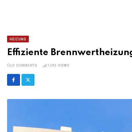
HEIZUNG
Effiziente Brennwertheizu
0
COMMENTS
1292
VIEWS