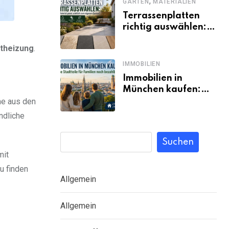
,
GARTEN
MATERIALIEN
Terrassenplatten
richtig auswählen:
Welches Material
theizung
.
passt wirklich zum
eigenen Garten?
IMMOBILIEN
Immobilien in
München kaufen:
Welche Stadtteile
me aus den
für Familien noch
ndliche
bezahlbar sind
Suchen
mit
u finden
Allgemein
Allgemein