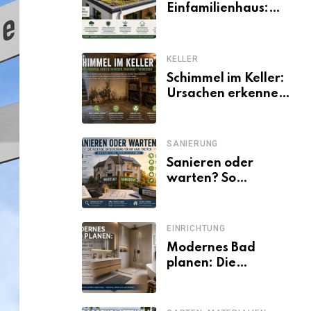
Einfamilienhaus:
Vorteile, Aufbau,
Kosten und
ökologische Wirkung
KELLER
Schimmel im Keller:
Ursachen erkennen
und dauerhaft
beseitigen
SANIERUNG
Sanieren oder
warten? So
entscheiden
Eigentümer trotz
unsicherer Kosten,
EINRICHTUNG
Zinsen und
Modernes Bad
Förderbedingungen
planen: Die
wichtigsten Schritte
von der Idee bis zur
Umsetzung