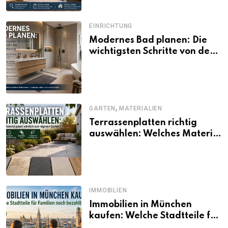
EINRICHTUNG
Modernes Bad planen: Die
wichtigsten Schritte von der
Idee bis zur Umsetzung
,
GARTEN
MATERIALIEN
Terrassenplatten richtig
auswählen: Welches Material
passt wirklich zum eigenen
Garten?
IMMOBILIEN
Immobilien in München
kaufen: Welche Stadtteile für
Familien noch bezahlbar sind