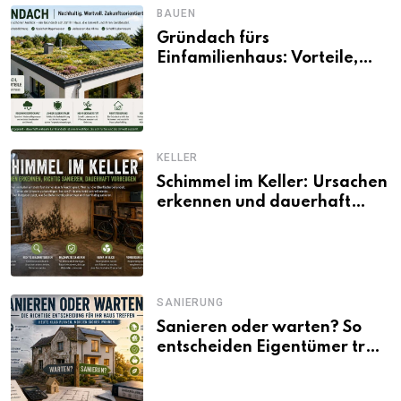
BAUEN
Gründach fürs
Einfamilienhaus: Vorteile,
Aufbau, Kosten und
ökologische Wirkung
KELLER
Schimmel im Keller: Ursachen
erkennen und dauerhaft
beseitigen
SANIERUNG
Sanieren oder warten? So
entscheiden Eigentümer trotz
unsicherer Kosten, Zinsen
und Förderbedingungen