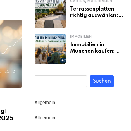
,
GARTEN
MATERIALIEN
Terrassenplatten
richtig auswählen:
Welches Material
passt wirklich zum
eigenen Garten?
IMMOBILIEN
Immobilien in
München kaufen:
Welche Stadtteile
für Familien noch
bezahlbar sind
Suchen
Allgemein
ng:
Allgemein
2025