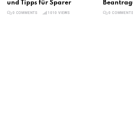
und Tipps für Sparer
Beantra
0
COMMENTS
1010
VIEWS
0
COMMENT