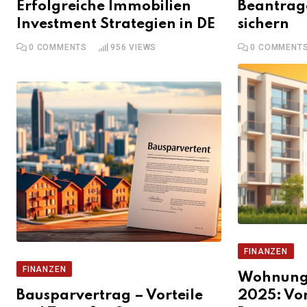
Erfolgreiche Immobilien
Beantrage
Investment Strategien in DE
sichern
0
COMMENTS
956
VIEWS
0
COMMENT
FINANZEN
FINANZEN
Wohnung
Bausparvertrag – Vorteile
2025: Vor