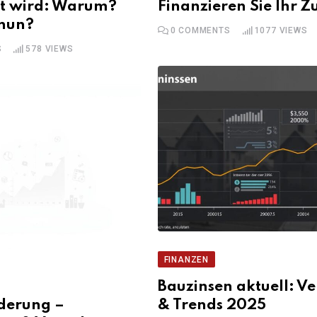
t wird: Warum?
Finanzieren Sie Ihr 
nun?
0
COMMENTS
1077
VIEWS
S
578
VIEWS
FINANZEN
Bauzinsen aktuell: Ve
derung –
& Trends 2025