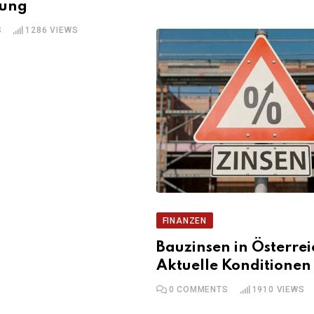
gung
S
1286
VIEWS
FINANZEN
Bauzinsen in Österrei
Aktuelle Konditionen
0
COMMENTS
1910
VIEWS