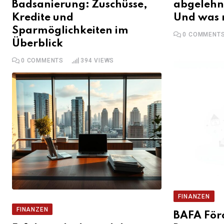
Badsanierung: Zuschüsse,
abgelehn
Kredite und
Und was 
Sparmöglichkeiten im
0
COMMENT
Überblick
0
COMMENTS
394
VIEWS
FINANZEN
FINANZEN
BAFA För