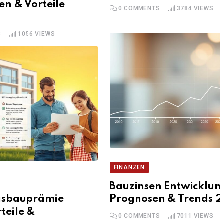
n & Vorteile
0
COMMENTS
3784
VIEWS
S
1056
VIEWS
FINANZEN
Bauzinsen Entwicklu
sbauprämie
Prognosen & Trends 
teile &
0
COMMENTS
7011
VIEWS