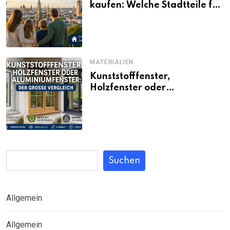
kaufen: Welche Stadtteile für
Familien noch bezahlbar sind
MATERIALIEN
Kunststofffenster,
Holzfenster oder
Aluminiumfenster: Der große
Vergleich
Suchen
Allgemein
Allgemein