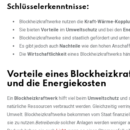
Schlüsselerkenntnisse:
Blockheizkraftwerke nutzen die
Kraft-Wärme-Koppl
Sie bieten
Vorteile
im
Umweltschutz
und bei den
En
Blockheizkraftwerke sind staatlich gefördert und unte
Es gibt jedoch auch
Nachteile
wie den hohen Anschaff
Die
Wirtschaftlichkeit
eines Blockheizkraftwerks hä
Vorteile eines Blockheizkr
und die Energiekosten
Ein
Blockheizkraftwerk
hilft viel beim
Umweltschutz
und 
natürliche Ressourcen verbraucht werden. Gleichzeitig verrin
Umwelt. Blockheizkraftwerke bekommen vom Staat finanzielle
sie zu nutzen.
Betreibende
solcher Anlagen werden weniger ab