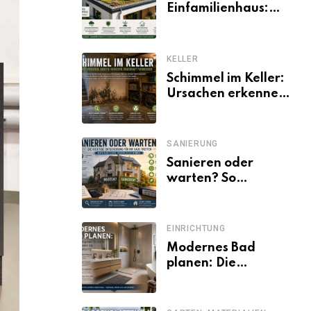
Einfamilienhaus:
Vorteile, Aufbau,
Kosten und
ökologische Wirkung
KELLER
Schimmel im Keller:
Ursachen erkennen
und dauerhaft
beseitigen
SANIERUNG
Sanieren oder
warten? So
entscheiden
Eigentümer trotz
unsicherer Kosten,
EINRICHTUNG
Zinsen und
Modernes Bad
Förderbedingungen
planen: Die
wichtigsten Schritte
von der Idee bis zur
Umsetzung