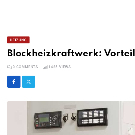
HEIZUNG
Blockheizkraftwerk: Vortei
0
COMMENTS
1485
VIEWS