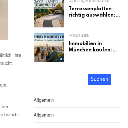
,
GARTEN
MATERIALIEN
Terrassenplatten
richtig auswählen:
Welches Material
passt wirklich zum
eigenen Garten?
IMMOBILIEN
Immobilien in
München kaufen:
tlich. Ihre
Welche Stadtteile
für Familien noch
raucht,
bezahlbar sind
Suchen
gie.
Allgemein
 bei
s braucht.
Allgemein