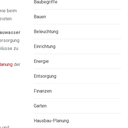
Baubegriffe
 wie beim
Bauen
eisten.
Beleuchtung
auwasser
Versorgung
Einrichtung
hlüsse zu
Energie
lanung
der
Entsorgung
Finanzen
Garten
Hausbau-Planung
n und