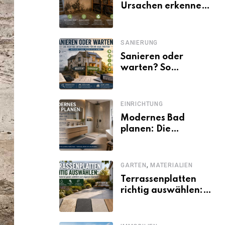
Ursachen erkennen
und dauerhaft
beseitigen
SANIERUNG
Sanieren oder
warten? So
entscheiden
Eigentümer trotz
unsicherer Kosten,
EINRICHTUNG
Zinsen und
Modernes Bad
Förderbedingungen
planen: Die
wichtigsten Schritte
von der Idee bis zur
Umsetzung
,
GARTEN
MATERIALIEN
Terrassenplatten
richtig auswählen:
Welches Material
passt wirklich zum
eigenen Garten?