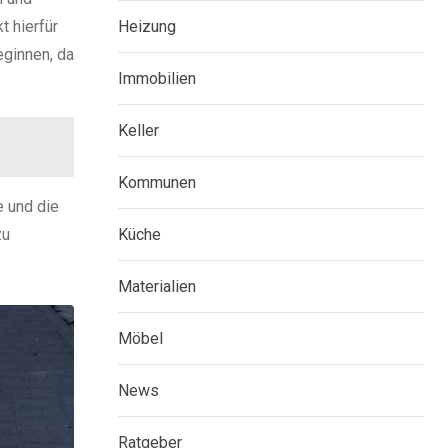
Heizung
 hierfür
eginnen, da
Immobilien
Keller
Kommunen
e und die
Küche
zu
Materialien
Möbel
News
Ratgeber