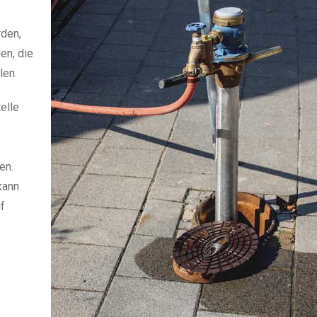
rden,
en, die
len.
elle
en.
kann
f