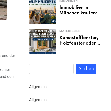
IMMOBILIEN
Immobilien in
München kaufen:
Welche Stadtteile
für Familien noch
bezahlbar sind
MATERIALIEN
Kunststofffenster,
Holzfenster oder
Aluminiumfenster:
Der große Vergleich
hrend der
e
Suchen
t hier
 und den
Allgemein
Allgemein