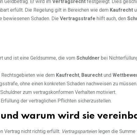
in Geldbetrag. Er wird im
Vertragsrecht
festgelegt. Dies geschi
bart erfüllt. Die Regelung gilt in Bereichen wie dem
Kaufrecht
u
hne bewiesenen Schaden. Die
Vertragsstrafe
hilft auch, den
Sch
rt und ist eine Geldsumme, die vom
Schuldner
bei Nichterfüllun
en Rechtsgebieten wie dem
Kaufrecht
,
Baurecht
und
Wettbewer
agsstrafe, ohne einen konkreten Schaden nachweisen zu müssen
 Schuldner zum vertragskonformen Verhalten motiviert.
Erfüllung der vertraglichen Pflichten sicherzustellen.
e und warum wird sie vereinb
Vertrag nicht richtig erfüllt.
Vertragsparteien
legen die Summe f