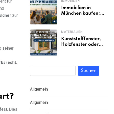
eht für
IMMOBILIEN
Immobilien in
nd
München kaufen:
uldner
zur
Welche Stadtteile
für Familien noch
bezahlbar sind
MATERIALIEN
Kunststofffenster,
Holzfenster oder
g seiner
Aluminiumfenster:
Der große Vergleich
bsrecht.
.
Suchen
Allgemein
art?
Allgemein
est. Dies