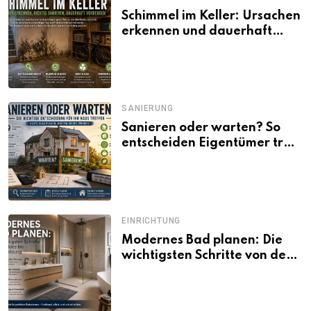
Schimmel im Keller: Ursachen
erkennen und dauerhaft
beseitigen
SANIERUNG
Sanieren oder warten? So
entscheiden Eigentümer trotz
unsicherer Kosten, Zinsen
und Förderbedingungen
EINRICHTUNG
Modernes Bad planen: Die
wichtigsten Schritte von der
Idee bis zur Umsetzung