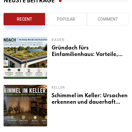
NEUSTE BEITRÄGE
RECENT
POPULAR
COMMENT
BAUEN
Gründach fürs
Einfamilienhaus: Vorteile,
Aufbau, Kosten und
ökologische Wirkung
KELLER
Schimmel im Keller: Ursachen
erkennen und dauerhaft
beseitigen