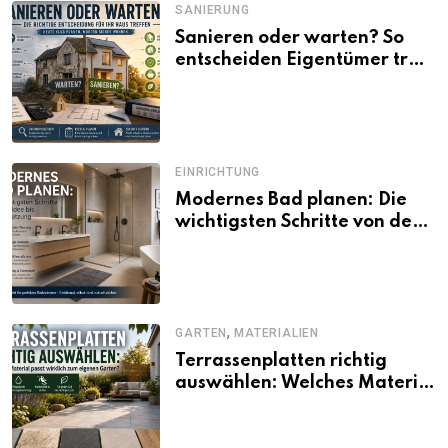
SANIERUNG
Sanieren oder warten? So
entscheiden Eigentümer trotz
unsicherer Kosten, Zinsen
und Förderbedingungen
EINRICHTUNG
Modernes Bad planen: Die
wichtigsten Schritte von der
Idee bis zur Umsetzung
,
GARTEN
MATERIALIEN
Terrassenplatten richtig
auswählen: Welches Material
passt wirklich zum eigenen
Garten?