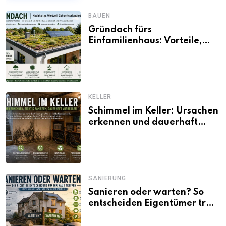
BAUEN
Gründach fürs
Einfamilienhaus: Vorteile,
Aufbau, Kosten und
ökologische Wirkung
KELLER
Schimmel im Keller: Ursachen
erkennen und dauerhaft
beseitigen
SANIERUNG
Sanieren oder warten? So
entscheiden Eigentümer trotz
unsicherer Kosten, Zinsen
und Förderbedingungen