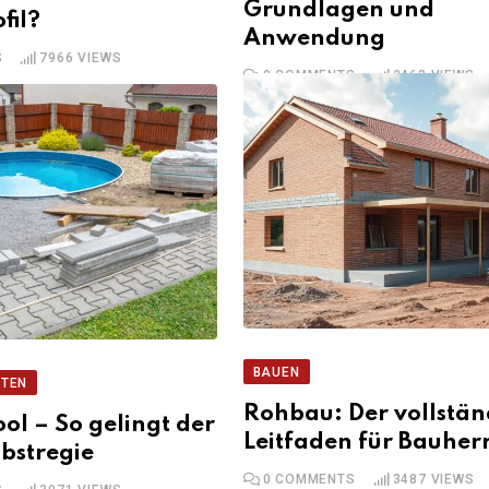
Grundlagen und
fil?
Anwendung
S
7966
VIEWS
0
COMMENTS
2463
VIEWS
BAUEN
TEN
Rohbau: Der vollstän
ool – So gelingt der
Leitfaden für Bauher
lbstregie
0
COMMENTS
3487
VIEWS