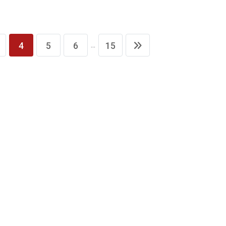
...
4
5
6
15