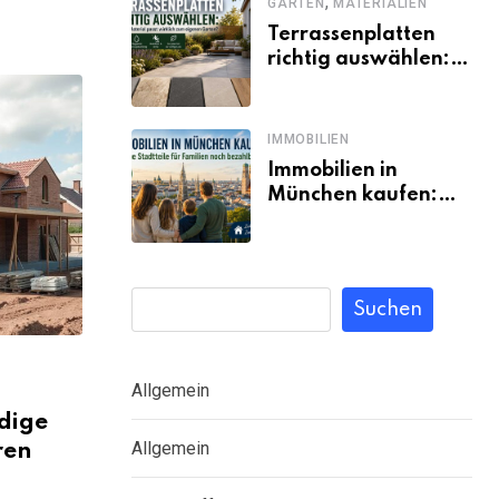
,
GARTEN
MATERIALIEN
Terrassenplatten
richtig auswählen:
Welches Material
passt wirklich zum
eigenen Garten?
IMMOBILIEN
Immobilien in
München kaufen:
Welche Stadtteile
für Familien noch
bezahlbar sind
Suchen
Allgemein
dige
Allgemein
ren