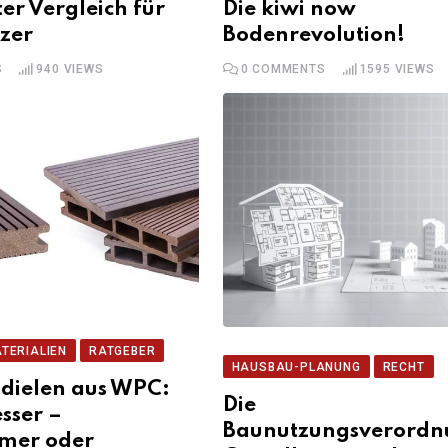
ter Vergleich für
Die kiwi now
zer
Bodenrevolution!
S
940
VIEWS
0
COMMENTS
1595
VIEWS
TERIALIEN
RATGEBER
HAUSBAU-PLANUNG
RECHT
ndielen aus WPC:
Die
esser –
Baunutzungsverordn
mer oder