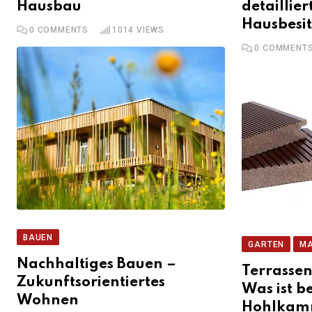
Hausbau
detaillier
Hausbesit
0
COMMENTS
1014
VIEWS
0
COMMENT
BAUEN
GARTEN
MA
Nachhaltiges Bauen –
Terrasse
Zukunftsorientiertes
Was ist b
Wohnen
Hohlkam