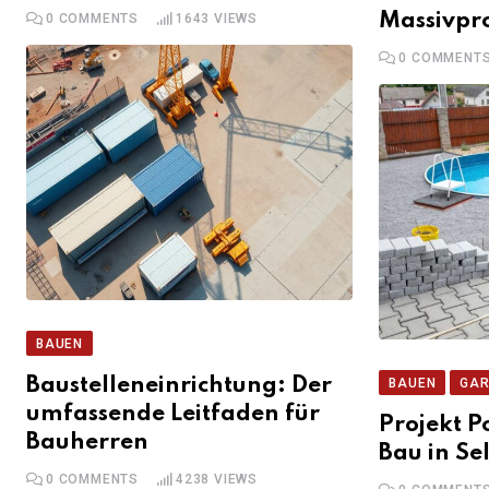
Massivpro
0
COMMENTS
1643
VIEWS
0
COMMENT
BAUEN
Baustelleneinrichtung: Der
BAUEN
GAR
umfassende Leitfaden für
Projekt P
Bauherren
Bau in Se
0
COMMENTS
4238
VIEWS