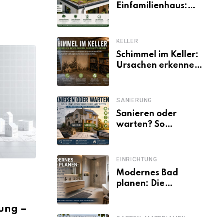
Einfamilienhaus:
Vorteile, Aufbau,
Kosten und
ökologische Wirkung
KELLER
Schimmel im Keller:
Ursachen erkennen
und dauerhaft
beseitigen
SANIERUNG
Sanieren oder
warten? So
entscheiden
Eigentümer trotz
unsicherer Kosten,
EINRICHTUNG
Zinsen und
Modernes Bad
Förderbedingungen
planen: Die
wichtigsten Schritte
von der Idee bis zur
ung –
Umsetzung