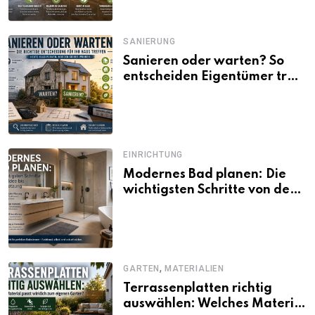
SANIERUNG
Sanieren oder warten? So
entscheiden Eigentümer trotz
unsicherer Kosten, Zinsen
und Förderbedingungen
EINRICHTUNG
Modernes Bad planen: Die
wichtigsten Schritte von der
Idee bis zur Umsetzung
,
GARTEN
MATERIALIEN
Terrassenplatten richtig
auswählen: Welches Material