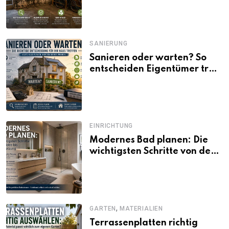
SANIERUNG
Sanieren oder warten? So
entscheiden Eigentümer trotz
unsicherer Kosten, Zinsen
und Förderbedingungen
EINRICHTUNG
Modernes Bad planen: Die
wichtigsten Schritte von der
Idee bis zur Umsetzung
,
GARTEN
MATERIALIEN
Terrassenplatten richtig