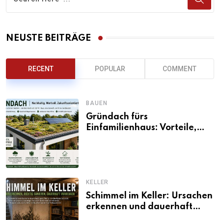
NEUSTE BEITRÄGE
RECENT
POPULAR
COMMENT
BAUEN
Gründach fürs
Einfamilienhaus: Vorteile,
Aufbau, Kosten und
ökologische Wirkung
KELLER
Schimmel im Keller: Ursachen
erkennen und dauerhaft
beseitigen