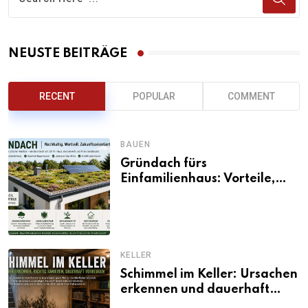
NEUSTE BEITRÄGE
RECENT
POPULAR
COMMENT
BAUEN
Gründach fürs
Einfamilienhaus: Vorteile,
Aufbau, Kosten und
ökologische Wirkung
KELLER
Schimmel im Keller: Ursachen
erkennen und dauerhaft
beseitigen