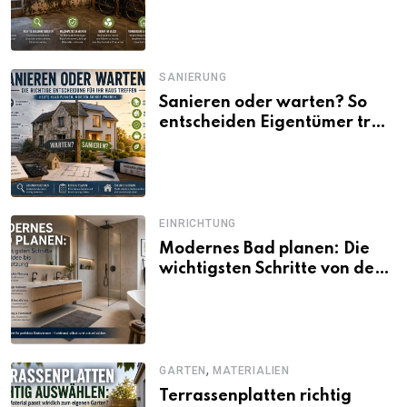
SANIERUNG
Sanieren oder warten? So
entscheiden Eigentümer trotz
unsicherer Kosten, Zinsen
und Förderbedingungen
EINRICHTUNG
Modernes Bad planen: Die
wichtigsten Schritte von der
Idee bis zur Umsetzung
,
GARTEN
MATERIALIEN
Terrassenplatten richtig