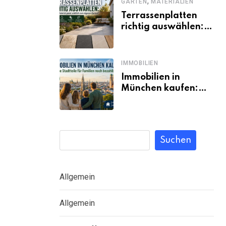
,
GARTEN
MATERIALIEN
Terrassenplatten
richtig auswählen:
Welches Material
passt wirklich zum
eigenen Garten?
IMMOBILIEN
Immobilien in
München kaufen:
Welche Stadtteile
für Familien noch
bezahlbar sind
Suchen
Allgemein
Allgemein