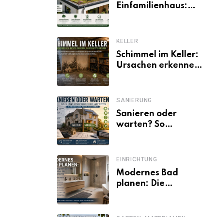
Einfamilienhaus:
Vorteile, Aufbau,
Kosten und
ökologische Wirkung
KELLER
Schimmel im Keller:
Ursachen erkennen
und dauerhaft
beseitigen
SANIERUNG
Sanieren oder
warten? So
entscheiden
Eigentümer trotz
unsicherer Kosten,
EINRICHTUNG
Zinsen und
Modernes Bad
Förderbedingungen
planen: Die
wichtigsten Schritte
von der Idee bis zur
Umsetzung