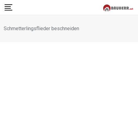
Skip
to
content
Schmetterlingsflieder beschneiden