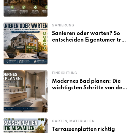
SANIERUNG
Sanieren oder warten? So
entscheiden Eigentümer trotz
unsicherer Kosten, Zinsen
und Förderbedingungen
EINRICHTUNG
Modernes Bad planen: Die
wichtigsten Schritte von der
Idee bis zur Umsetzung
,
GARTEN
MATERIALIEN
Terrassenplatten richtig