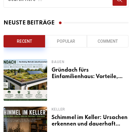
NEUSTE BEITRÄGE
RECENT
POPULAR
COMMENT
BAUEN
Gründach fürs
Einfamilienhaus: Vorteile,
Aufbau, Kosten und
ökologische Wirkung
KELLER
Schimmel im Keller: Ursachen
erkennen und dauerhaft
beseitigen