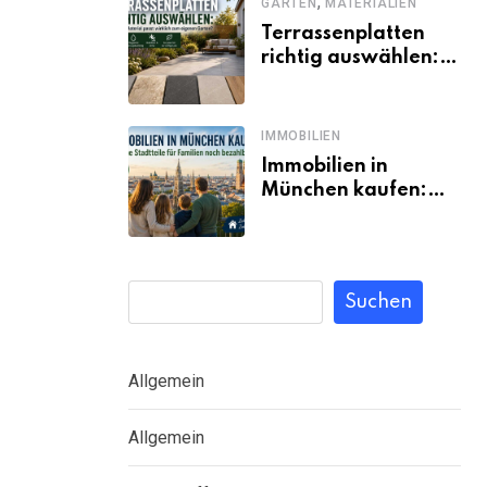
,
GARTEN
MATERIALIEN
Terrassenplatten
richtig auswählen:
Welches Material
passt wirklich zum
eigenen Garten?
IMMOBILIEN
Immobilien in
München kaufen:
Welche Stadtteile
für Familien noch
bezahlbar sind
Suchen
Allgemein
Allgemein