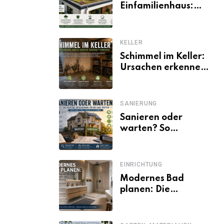
Einfamilienhaus:
Vorteile, Aufbau,
Kosten und
ökologische Wirkung
KELLER
Schimmel im Keller:
Ursachen erkennen
und dauerhaft
beseitigen
SANIERUNG
Sanieren oder
warten? So
entscheiden
Eigentümer trotz
unsicherer Kosten,
EINRICHTUNG
Zinsen und
Modernes Bad
Förderbedingungen
planen: Die
wichtigsten Schritte
von der Idee bis zur
Umsetzung