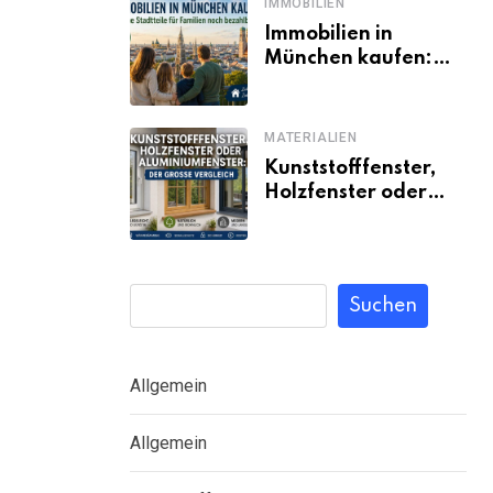
IMMOBILIEN
Immobilien in
München kaufen:
Welche Stadtteile
für Familien noch
bezahlbar sind
MATERIALIEN
Kunststofffenster,
Holzfenster oder
Aluminiumfenster:
Der große Vergleich
Suchen
Allgemein
Allgemein