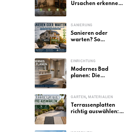
Ursachen erkennen
und dauerhaft
beseitigen
SANIERUNG
Sanieren oder
warten? So
entscheiden
Eigentümer trotz
unsicherer Kosten,
EINRICHTUNG
Zinsen und
Modernes Bad
Förderbedingungen
planen: Die
wichtigsten Schritte
von der Idee bis zur
Umsetzung
,
GARTEN
MATERIALIEN
Terrassenplatten
richtig auswählen:
Welches Material
passt wirklich zum
eigenen Garten?