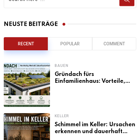
NEUSTE BEITRÄGE
RECENT
POPULAR
COMMENT
BAUEN
Gründach fürs
Einfamilienhaus: Vorteile,
Aufbau, Kosten und
ökologische Wirkung
KELLER
Schimmel im Keller: Ursachen
erkennen und dauerhaft
beseitigen