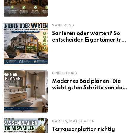
SANIERUNG
Sanieren oder warten? So
entscheiden Eigentümer trotz
unsicherer Kosten, Zinsen
und Förderbedingungen
EINRICHTUNG
Modernes Bad planen: Die
wichtigsten Schritte von der
Idee bis zur Umsetzung
,
GARTEN
MATERIALIEN
Terrassenplatten richtig