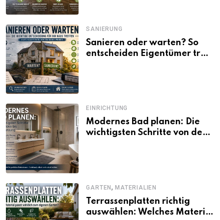
SANIERUNG
Sanieren oder warten? So
entscheiden Eigentümer trotz
unsicherer Kosten, Zinsen
und Förderbedingungen
EINRICHTUNG
Modernes Bad planen: Die
wichtigsten Schritte von der
Idee bis zur Umsetzung
,
GARTEN
MATERIALIEN
Terrassenplatten richtig
auswählen: Welches Material