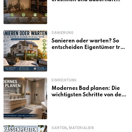
beseitigen
SANIERUNG
Sanieren oder warten? So
entscheiden Eigentümer trotz
unsicherer Kosten, Zinsen
und Förderbedingungen
EINRICHTUNG
Modernes Bad planen: Die
wichtigsten Schritte von der
Idee bis zur Umsetzung
,
GARTEN
MATERIALIEN