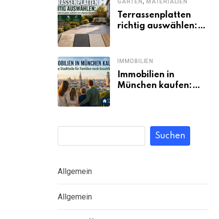
,
GARTEN
MATERIALIEN
Terrassenplatten
richtig auswählen:
Welches Material
passt wirklich zum
eigenen Garten?
IMMOBILIEN
Immobilien in
München kaufen:
Welche Stadtteile
für Familien noch
bezahlbar sind
Suchen
Allgemein
Allgemein