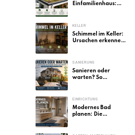
Einfamilienhaus:
Vorteile, Aufbau,
Kosten und
ökologische Wirkung
KELLER
Schimmel im Keller:
Ursachen erkennen
und dauerhaft
beseitigen
SANIERUNG
Sanieren oder
warten? So
entscheiden
Eigentümer trotz
unsicherer Kosten,
EINRICHTUNG
Zinsen und
Modernes Bad
Förderbedingungen
planen: Die
wichtigsten Schritte
von der Idee bis zur
Umsetzung