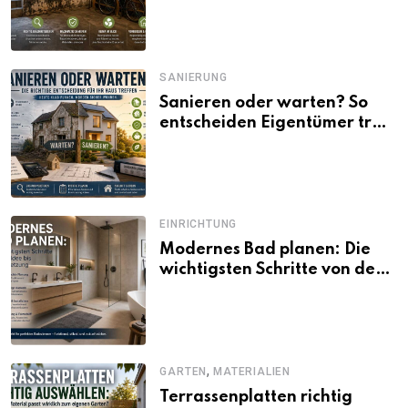
SANIERUNG
Sanieren oder warten? So
entscheiden Eigentümer trotz
unsicherer Kosten, Zinsen
und Förderbedingungen
EINRICHTUNG
Modernes Bad planen: Die
wichtigsten Schritte von der
Idee bis zur Umsetzung
,
GARTEN
MATERIALIEN
Terrassenplatten richtig