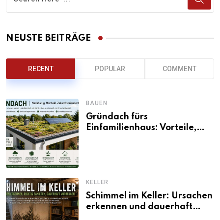
NEUSTE BEITRÄGE
RECENT
POPULAR
COMMENT
BAUEN
Gründach fürs
Einfamilienhaus: Vorteile,
Aufbau, Kosten und
ökologische Wirkung
KELLER
Schimmel im Keller: Ursachen
erkennen und dauerhaft
beseitigen