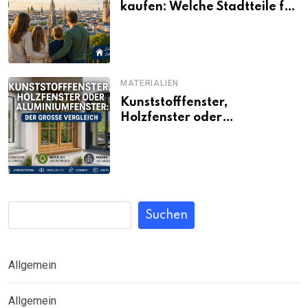
kaufen: Welche Stadtteile für
Familien noch bezahlbar sind
MATERIALIEN
Kunststofffenster,
Holzfenster oder
Aluminiumfenster: Der große
Vergleich
Suchen
Allgemein
Allgemein