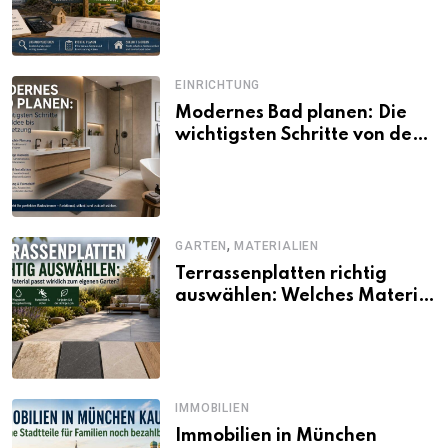
und Förderbedingungen
EINRICHTUNG
Modernes Bad planen: Die
wichtigsten Schritte von der
Idee bis zur Umsetzung
,
GARTEN
MATERIALIEN
Terrassenplatten richtig
auswählen: Welches Material
passt wirklich zum eigenen
Garten?
IMMOBILIEN
Immobilien in München