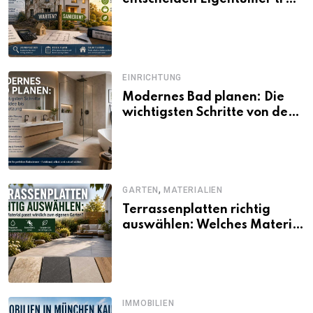
unsicherer Kosten, Zinsen
und Förderbedingungen
EINRICHTUNG
Modernes Bad planen: Die
wichtigsten Schritte von der
Idee bis zur Umsetzung
,
GARTEN
MATERIALIEN
Terrassenplatten richtig
auswählen: Welches Material
passt wirklich zum eigenen
Garten?
IMMOBILIEN