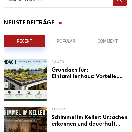
NEUSTE BEITRÄGE
RECENT
POPULAR
COMMENT
BAUEN
Gründach fürs
Einfamilienhaus: Vorteile,
Aufbau, Kosten und
ökologische Wirkung
KELLER
Schimmel im Keller: Ursachen
erkennen und dauerhaft
beseitigen