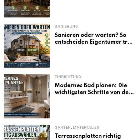
SANIERUNG
Sanieren oder warten? So
entscheiden Eigentümer trotz
unsicherer Kosten, Zinsen
und Förderbedingungen
EINRICHTUNG
Modernes Bad planen: Die
wichtigsten Schritte von der
Idee bis zur Umsetzung
,
GARTEN
MATERIALIEN
Terrassenplatten richtig