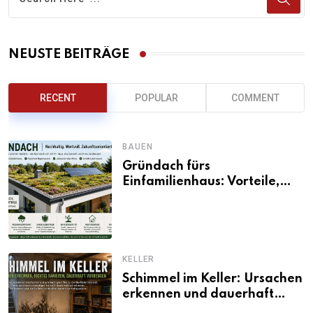
NEUSTE BEITRÄGE
RECENT
POPULAR
COMMENT
BAUEN
Gründach fürs
Einfamilienhaus: Vorteile,
Aufbau, Kosten und
ökologische Wirkung
KELLER
Schimmel im Keller: Ursachen
erkennen und dauerhaft
beseitigen