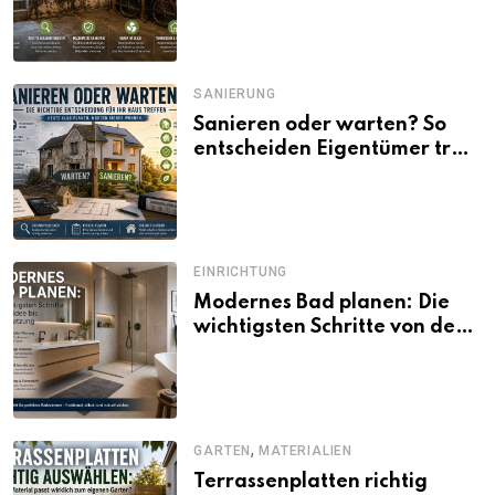
SANIERUNG
Sanieren oder warten? So
entscheiden Eigentümer trotz
unsicherer Kosten, Zinsen
und Förderbedingungen
EINRICHTUNG
Modernes Bad planen: Die
wichtigsten Schritte von der
Idee bis zur Umsetzung
,
GARTEN
MATERIALIEN
Terrassenplatten richtig