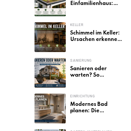
Einfamilienhaus:
Vorteile, Aufbau,
Kosten und
ökologische Wirkung
KELLER
Schimmel im Keller:
Ursachen erkennen
und dauerhaft
beseitigen
SANIERUNG
Sanieren oder
warten? So
entscheiden
Eigentümer trotz
unsicherer Kosten,
EINRICHTUNG
Zinsen und
Modernes Bad
Förderbedingungen
planen: Die
wichtigsten Schritte
von der Idee bis zur
Umsetzung