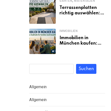
,
GARTEN
MATERIALIEN
Terrassenplatten
richtig auswählen:
Welches Material
passt wirklich zum
eigenen Garten?
IMMOBILIEN
Immobilien in
München kaufen:
Welche Stadtteile
für Familien noch
bezahlbar sind
Suchen
Allgemein
Allgemein