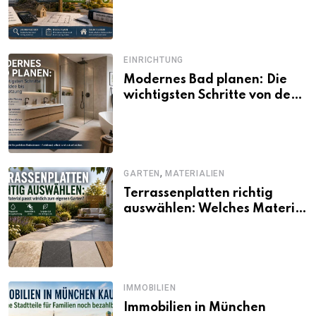
und Förderbedingungen
EINRICHTUNG
Modernes Bad planen: Die
wichtigsten Schritte von der
Idee bis zur Umsetzung
,
GARTEN
MATERIALIEN
Terrassenplatten richtig
auswählen: Welches Material
passt wirklich zum eigenen
Garten?
IMMOBILIEN
Immobilien in München