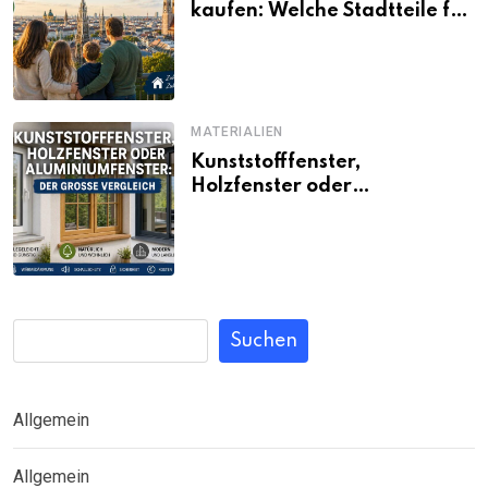
kaufen: Welche Stadtteile für
Familien noch bezahlbar sind
MATERIALIEN
Kunststofffenster,
Holzfenster oder
Aluminiumfenster: Der große
Vergleich
Suchen
Allgemein
Allgemein