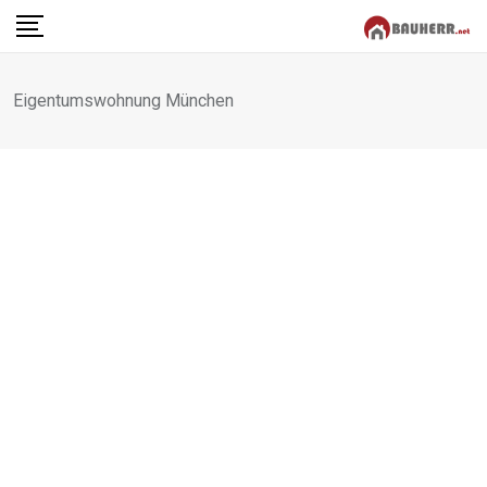
Skip
to
content
Eigentumswohnung München