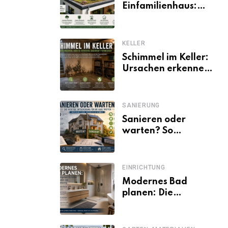
Einfamilienhaus:
Vorteile, Aufbau,
Kosten und
ökologische Wirkung
KELLER
Schimmel im Keller:
Ursachen erkennen
und dauerhaft
beseitigen
SANIERUNG
Sanieren oder
warten? So
entscheiden
Eigentümer trotz
unsicherer Kosten,
EINRICHTUNG
Zinsen und
Modernes Bad
Förderbedingungen
planen: Die
wichtigsten Schritte
von der Idee bis zur
Umsetzung