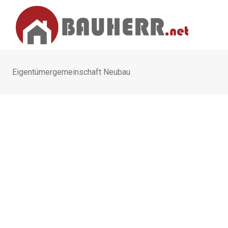
Skip
to
content
Eigentümergemeinschaft Neubau