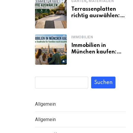
,
GARTEN
MATERIALIEN
Terrassenplatten
richtig auswählen:
Welches Material
passt wirklich zum
eigenen Garten?
IMMOBILIEN
Immobilien in
München kaufen:
Welche Stadtteile
für Familien noch
bezahlbar sind
Suchen
Allgemein
Allgemein