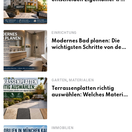
unsicherer Kosten, Zinsen
und Förderbedingungen
EINRICHTUNG
Modernes Bad planen: Die
wichtigsten Schritte von der
Idee bis zur Umsetzung
,
GARTEN
MATERIALIEN
Terrassenplatten richtig
auswählen: Welches Material
passt wirklich zum eigenen
Garten?
IMMOBILIEN