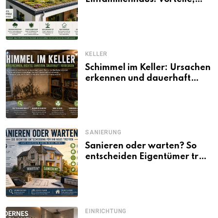
Aufbau, Kosten und
ökologische Wirkung
KELLER
Schimmel im Keller: Ursachen
erkennen und dauerhaft
beseitigen
SANIERUNG
Sanieren oder warten? So
entscheiden Eigentümer trotz
unsicherer Kosten, Zinsen
und Förderbedingungen
EINRICHTUNG