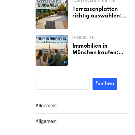
,
GARTEN
MATERIALIEN
Terrassenplatten
richtig auswählen:
Welches Material
passt wirklich zum
eigenen Garten?
IMMOBILIEN
Immobilien in
München kaufen:
Welche Stadtteile
für Familien noch
bezahlbar sind
Suchen
Allgemein
Allgemein