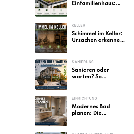
Einfamilienhaus:
Vorteile, Aufbau,
Kosten und
ökologische Wirkung
KELLER
Schimmel im Keller:
Ursachen erkennen
und dauerhaft
beseitigen
SANIERUNG
Sanieren oder
warten? So
entscheiden
Eigentümer trotz
unsicherer Kosten,
EINRICHTUNG
Zinsen und
Modernes Bad
Förderbedingungen
planen: Die
wichtigsten Schritte
von der Idee bis zur
Umsetzung