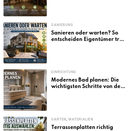
SANIERUNG
Sanieren oder warten? So
entscheiden Eigentümer trotz
unsicherer Kosten, Zinsen
und Förderbedingungen
EINRICHTUNG
Modernes Bad planen: Die
wichtigsten Schritte von der
Idee bis zur Umsetzung
,
GARTEN
MATERIALIEN
Terrassenplatten richtig