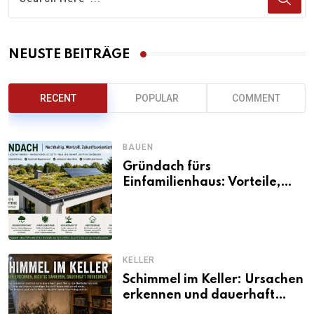
NEUSTE BEITRÄGE
RECENT
POPULAR
COMMENT
BAUEN
Gründach fürs
Einfamilienhaus: Vorteile,
Aufbau, Kosten und
ökologische Wirkung
KELLER
Schimmel im Keller: Ursachen
erkennen und dauerhaft
beseitigen