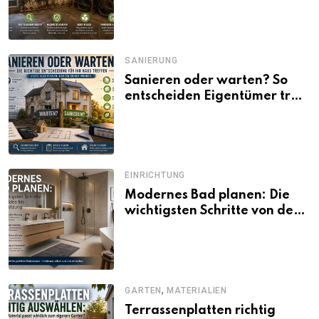
SANIERUNG
Sanieren oder warten? So
entscheiden Eigentümer trotz
unsicherer Kosten, Zinsen
und Förderbedingungen
EINRICHTUNG
Modernes Bad planen: Die
wichtigsten Schritte von der
Idee bis zur Umsetzung
,
GARTEN
MATERIALIEN
Terrassenplatten richtig