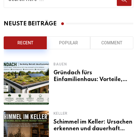
NEUSTE BEITRÄGE
RECENT
POPULAR
COMMENT
BAUEN
Gründach fürs
Einfamilienhaus: Vorteile,
Aufbau, Kosten und
ökologische Wirkung
KELLER
Schimmel im Keller: Ursachen
erkennen und dauerhaft
beseitigen