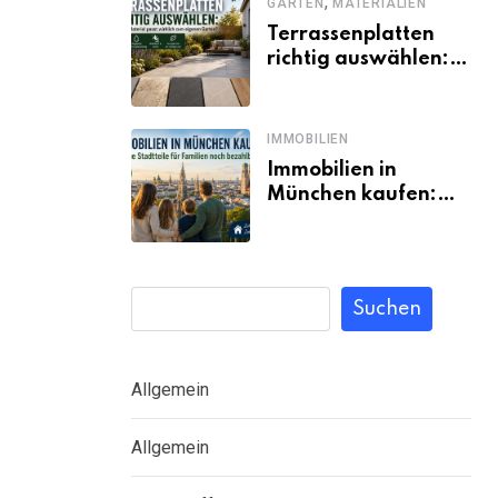
,
GARTEN
MATERIALIEN
Terrassenplatten
richtig auswählen:
Welches Material
passt wirklich zum
eigenen Garten?
IMMOBILIEN
Immobilien in
München kaufen:
Welche Stadtteile
für Familien noch
bezahlbar sind
Suchen
Allgemein
Allgemein