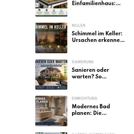
Einfamilienhaus:
Vorteile, Aufbau,
Kosten und
ökologische Wirkung
KELLER
Schimmel im Keller:
Ursachen erkennen
und dauerhaft
beseitigen
SANIERUNG
Sanieren oder
warten? So
entscheiden
Eigentümer trotz
unsicherer Kosten,
EINRICHTUNG
Zinsen und
Modernes Bad
Förderbedingungen
planen: Die
wichtigsten Schritte
von der Idee bis zur
Umsetzung