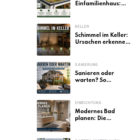
Einfamilienhaus:
Vorteile, Aufbau,
Kosten und
ökologische Wirkung
KELLER
Schimmel im Keller:
Ursachen erkennen
und dauerhaft
beseitigen
SANIERUNG
Sanieren oder
warten? So
entscheiden
Eigentümer trotz
unsicherer Kosten,
EINRICHTUNG
Zinsen und
Modernes Bad
Förderbedingungen
planen: Die
wichtigsten Schritte
von der Idee bis zur
Umsetzung