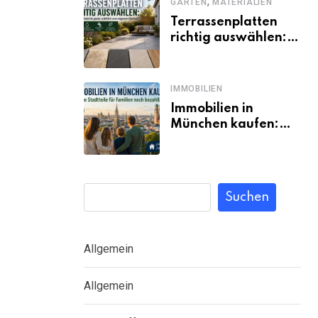
,
GARTEN
MATERIALIEN
Terrassenplatten
richtig auswählen:
Welches Material
passt wirklich zum
eigenen Garten?
IMMOBILIEN
Immobilien in
München kaufen:
Welche Stadtteile
für Familien noch
bezahlbar sind
Suchen
Allgemein
Allgemein