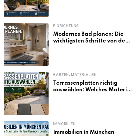
und Förderbedingungen
EINRICHTUNG
Modernes Bad planen: Die
wichtigsten Schritte von der
Idee bis zur Umsetzung
,
GARTEN
MATERIALIEN
Terrassenplatten richtig
auswählen: Welches Material
passt wirklich zum eigenen
Garten?
IMMOBILIEN
Immobilien in München