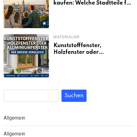
kaufen: Welche Stadtteile für
Familien noch bezahlbar sind
MATERIALIEN
Kunststofffenster,
Holzfenster oder
Aluminiumfenster: Der große
Vergleich
Suchen
Allgemein
Allgemein