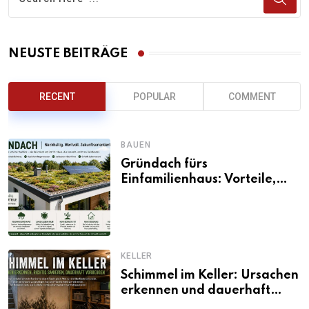
NEUSTE BEITRÄGE
RECENT
POPULAR
COMMENT
BAUEN
Gründach fürs
Einfamilienhaus: Vorteile,
Aufbau, Kosten und
ökologische Wirkung
KELLER
Schimmel im Keller: Ursachen
erkennen und dauerhaft
beseitigen