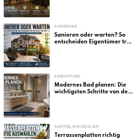
SANIERUNG
Sanieren oder warten? So
entscheiden Eigentümer trotz
unsicherer Kosten, Zinsen
und Förderbedingungen
EINRICHTUNG
Modernes Bad planen: Die
wichtigsten Schritte von der
Idee bis zur Umsetzung
,
GARTEN
MATERIALIEN
Terrassenplatten richtig