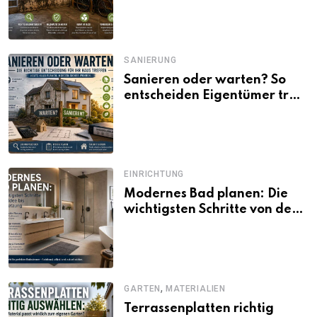
SANIERUNG
Sanieren oder warten? So
entscheiden Eigentümer trotz
unsicherer Kosten, Zinsen
und Förderbedingungen
EINRICHTUNG
Modernes Bad planen: Die
wichtigsten Schritte von der
Idee bis zur Umsetzung
,
GARTEN
MATERIALIEN
Terrassenplatten richtig