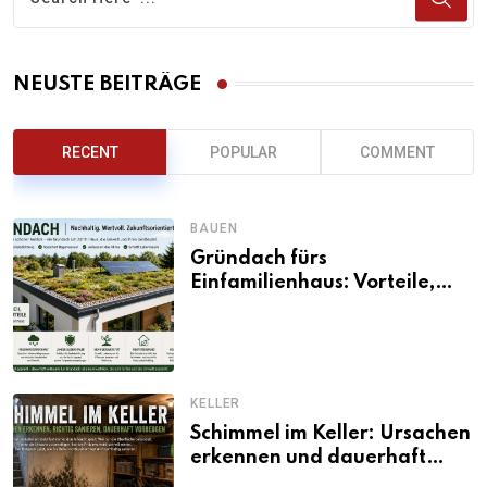
NEUSTE BEITRÄGE
RECENT
POPULAR
COMMENT
BAUEN
Gründach fürs
Einfamilienhaus: Vorteile,
Aufbau, Kosten und
ökologische Wirkung
KELLER
Schimmel im Keller: Ursachen
erkennen und dauerhaft
beseitigen