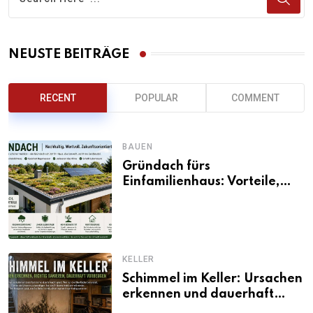
NEUSTE BEITRÄGE
RECENT
POPULAR
COMMENT
BAUEN
Gründach fürs
Einfamilienhaus: Vorteile,
Aufbau, Kosten und
ökologische Wirkung
KELLER
Schimmel im Keller: Ursachen
erkennen und dauerhaft
beseitigen