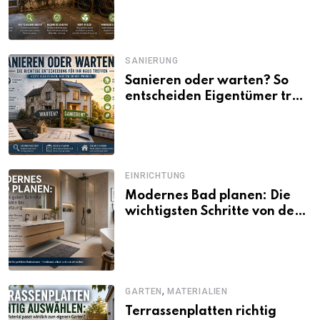
SANIERUNG
Sanieren oder warten? So
entscheiden Eigentümer trotz
unsicherer Kosten, Zinsen
und Förderbedingungen
EINRICHTUNG
Modernes Bad planen: Die
wichtigsten Schritte von der
Idee bis zur Umsetzung
,
GARTEN
MATERIALIEN
Terrassenplatten richtig