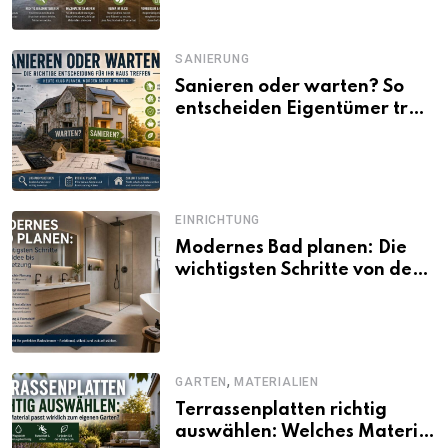
SANIERUNG
Sanieren oder warten? So
entscheiden Eigentümer trotz
unsicherer Kosten, Zinsen
und Förderbedingungen
EINRICHTUNG
Modernes Bad planen: Die
wichtigsten Schritte von der
Idee bis zur Umsetzung
,
GARTEN
MATERIALIEN
Terrassenplatten richtig
auswählen: Welches Material