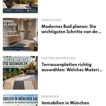
und Förderbedingungen
EINRICHTUNG
Modernes Bad planen: Die
wichtigsten Schritte von der
Idee bis zur Umsetzung
,
GARTEN
MATERIALIEN
Terrassenplatten richtig
auswählen: Welches Material
passt wirklich zum eigenen
Garten?
IMMOBILIEN
Immobilien in München