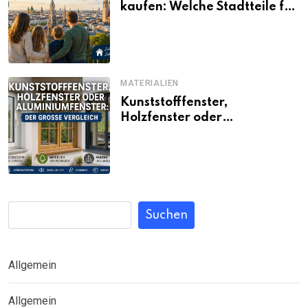
kaufen: Welche Stadtteile für
Familien noch bezahlbar sind
MATERIALIEN
Kunststofffenster,
Holzfenster oder
Aluminiumfenster: Der große
Vergleich
Suchen
Allgemein
Allgemein