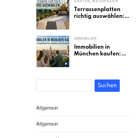
,
GARTEN
MATERIALIEN
Terrassenplatten
richtig auswählen:
Welches Material
passt wirklich zum
eigenen Garten?
IMMOBILIEN
Immobilien in
München kaufen:
Welche Stadtteile
für Familien noch
bezahlbar sind
Suchen
Allgemein
Allgemein