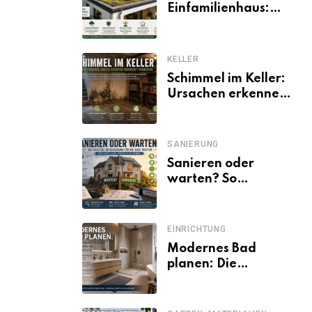
Einfamilienhaus:
Vorteile, Aufbau,
Kosten und
ökologische Wirkung
KELLER
Schimmel im Keller:
Ursachen erkennen
und dauerhaft
beseitigen
SANIERUNG
Sanieren oder
warten? So
entscheiden
Eigentümer trotz
unsicherer Kosten,
EINRICHTUNG
Zinsen und
Modernes Bad
Förderbedingungen
planen: Die
wichtigsten Schritte
von der Idee bis zur
Umsetzung