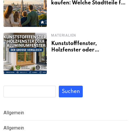
kaufen: Welche Stadtteile für
Familien noch bezahlbar sind
MATERIALIEN
Kunststofffenster,
Holzfenster oder
Aluminiumfenster: Der große
Vergleich
Suchen
Allgemein
Allgemein