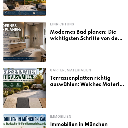
und Förderbedingungen
EINRICHTUNG
Modernes Bad planen: Die
wichtigsten Schritte von der
Idee bis zur Umsetzung
,
GARTEN
MATERIALIEN
Terrassenplatten richtig
auswählen: Welches Material
passt wirklich zum eigenen
Garten?
IMMOBILIEN
Immobilien in München