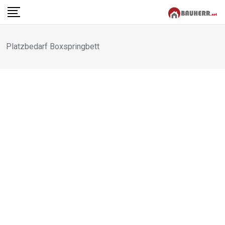
Skip
to
content
Platzbedarf Boxspringbett