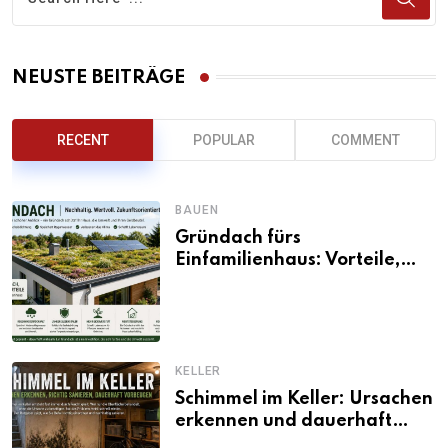
NEUSTE BEITRÄGE
RECENT
POPULAR
COMMENT
BAUEN
Gründach fürs
Einfamilienhaus: Vorteile,
Aufbau, Kosten und
ökologische Wirkung
KELLER
Schimmel im Keller: Ursachen
erkennen und dauerhaft
beseitigen