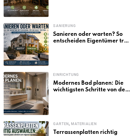
SANIERUNG
Sanieren oder warten? So
entscheiden Eigentümer trotz
unsicherer Kosten, Zinsen
und Förderbedingungen
EINRICHTUNG
Modernes Bad planen: Die
wichtigsten Schritte von der
Idee bis zur Umsetzung
,
GARTEN
MATERIALIEN
Terrassenplatten richtig