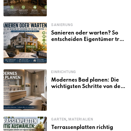
SANIERUNG
Sanieren oder warten? So
entscheiden Eigentümer trotz
unsicherer Kosten, Zinsen
und Förderbedingungen
EINRICHTUNG
Modernes Bad planen: Die
wichtigsten Schritte von der
Idee bis zur Umsetzung
,
GARTEN
MATERIALIEN
Terrassenplatten richtig