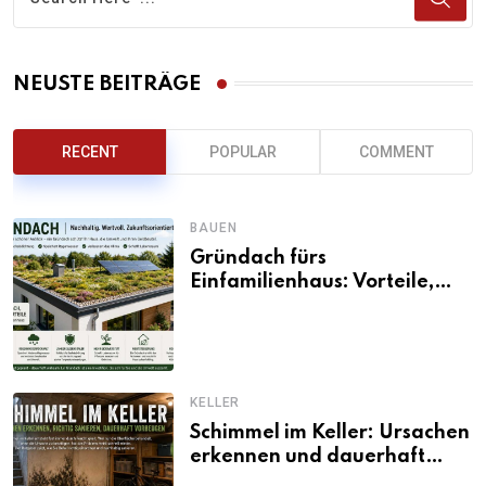
NEUSTE BEITRÄGE
RECENT
POPULAR
COMMENT
BAUEN
Gründach fürs
Einfamilienhaus: Vorteile,
Aufbau, Kosten und
ökologische Wirkung
KELLER
Schimmel im Keller: Ursachen
erkennen und dauerhaft
beseitigen