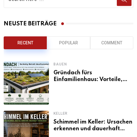
NEUSTE BEITRÄGE
RECENT
POPULAR
COMMENT
BAUEN
Gründach fürs
Einfamilienhaus: Vorteile,
Aufbau, Kosten und
ökologische Wirkung
KELLER
Schimmel im Keller: Ursachen
erkennen und dauerhaft
beseitigen