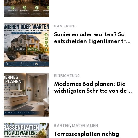
SANIERUNG
Sanieren oder warten? So
entscheiden Eigentümer trotz
unsicherer Kosten, Zinsen
und Förderbedingungen
EINRICHTUNG
Modernes Bad planen: Die
wichtigsten Schritte von der
Idee bis zur Umsetzung
,
GARTEN
MATERIALIEN
Terrassenplatten richtig