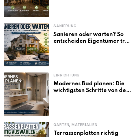
SANIERUNG
Sanieren oder warten? So
entscheiden Eigentümer trotz
unsicherer Kosten, Zinsen
und Förderbedingungen
EINRICHTUNG
Modernes Bad planen: Die
wichtigsten Schritte von der
Idee bis zur Umsetzung
,
GARTEN
MATERIALIEN
Terrassenplatten richtig