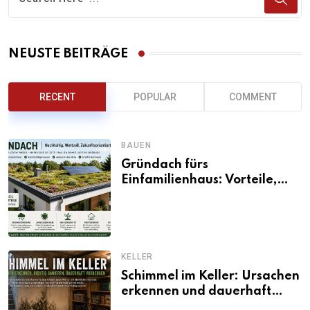
NEUSTE BEITRÄGE
RECENT
POPULAR
COMMENT
BAUEN
Gründach fürs
Einfamilienhaus: Vorteile,
Aufbau, Kosten und
ökologische Wirkung
KELLER
Schimmel im Keller: Ursachen
erkennen und dauerhaft
beseitigen