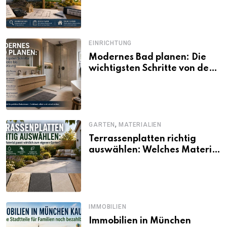
und Förderbedingungen
EINRICHTUNG
Modernes Bad planen: Die
wichtigsten Schritte von der
Idee bis zur Umsetzung
,
GARTEN
MATERIALIEN
Terrassenplatten richtig
auswählen: Welches Material
passt wirklich zum eigenen
Garten?
IMMOBILIEN
Immobilien in München